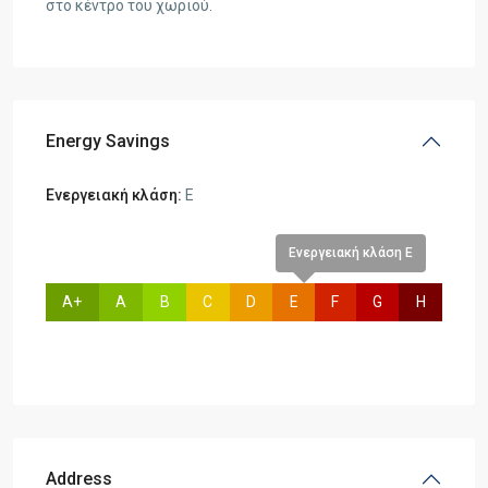
στο κέντρο του χωριού.
Energy Savings
Ενεργειακή κλάση:
E
Ενεργειακή κλάση E
A+
A
B
C
D
E
F
G
H
Address